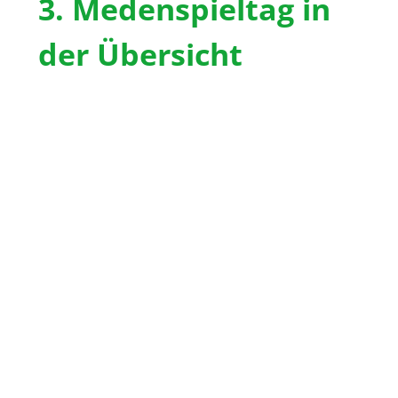
3. Medenspieltag in
der Übersicht
Damen 50
feiern
ersten
Saisonsieg –